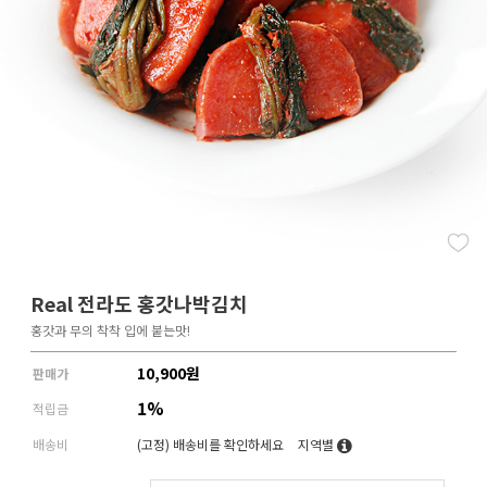
Real 전라도 홍갓나박김치
홍갓과 무의 착착 입에 붙는맛!
10,900
원
판매가
1%
적립금
배송비
(고정)
배송비를 확인하세요
지역별