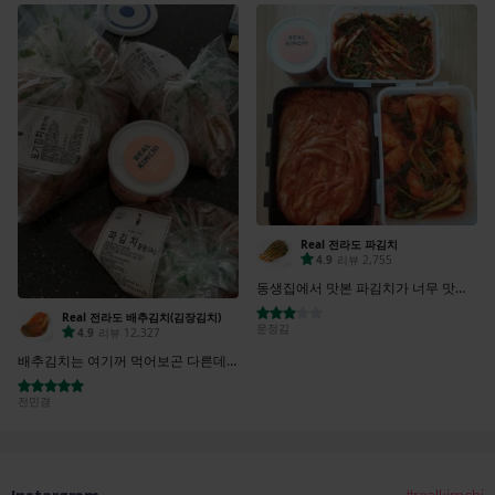
Instargram
#realkimchi