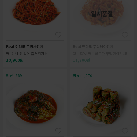
일시품절
Real 전라도 무생채김치
Real 전라도 무말랭이김치
매콤! 새콤! 입이 즐거워지는
꼬독꼬독! 매콤달큰한 무말랭이김치!
10,900원
11,200원
리뷰 : 989
리뷰 : 1,376