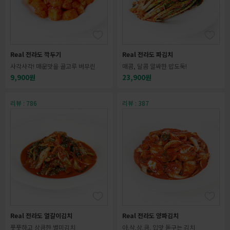
Real 전라도 깍두기
Real 전라도 파김치
사각사각! 매운맛을 골고루 버무린
매콤, 달콤 알싸한 밥도둑!
9,900원
23,900원
리뷰 : 786
리뷰 : 387
Real 전라도 얼갈이김치
Real 전라도 양파김치
풋풋하고 상큼한 별미김치
아.삭.상.큼. 입맛 돋구는 김치