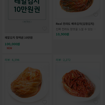
Real 전라도 배추김치(김장김치)
진짜 전라도 참맛을 느낄 수 있는 포
기김치
10,900원
레알김치 정액권 10만원
100,000원
리뷰 : 6,596
리뷰 : 2,272