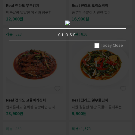
Real 전라도 부추김치
Real 전라도 오이소박이
매콤달콤 달달한 양념과 향긋함
풍부한 수분이 시원한 별미
12,900원
16,900원
리뷰 : 523
리뷰 : 816
CLOSE
Today Close
Real 전라도 고들빼기김치
Real 전라도 열무물김치
쌉싸름하고 알싸한 팔방미인 김치
시원 칼칼한 빨간 국물이 끝내주는 물
김치
23,900원
9,900원
리뷰 : 853
리뷰 : 1,573