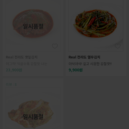
일시품절
Real 전라도 깻잎김치
Real 전라도 열무김치
아그작! 익을수록 감칠맛 나는
아삭아삭! 깊고 시원한 감칠맛!!
23,900원
9,900원
리뷰 : 8
일시품절