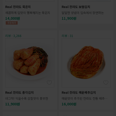
Real 전라도 묵은지
Real 전라도 보쌈김치
새콤하게 입맛이 행복해지는 묵은지
달달한 양념이 입속에서 향연하는
14,000원
11,900원
리뷰 : 3,266
리뷰 : 31
Real 전라도 총각김치
Real 전라도 매운배추김치
아그작! 익을수록 감칠맛이 풍부한
매운맛이 추가된 전라도 전통 배추김
치
11,900원
16,000원