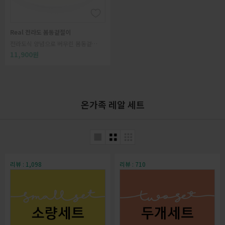
Real 전라도 봄동겉절이
전라도식 양념으로 버무린 봄동겉절
이
11,900원
온가족 레알 세트
리뷰 : 1,098
리뷰 : 710