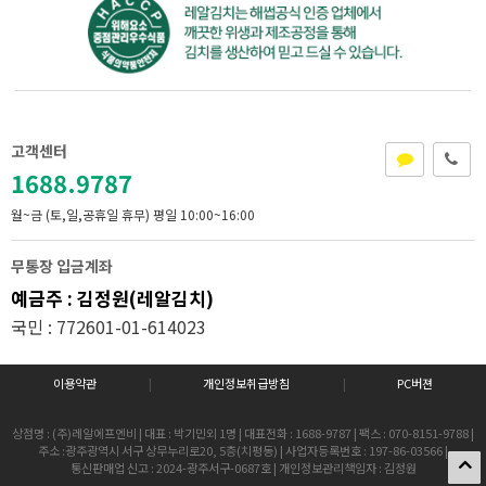
고객센터
1688.9787
월~금 (토,일,공휴일 휴무)
평일 10:00~16:00
무통장 입금계좌
예금주 : 김정원(레알김치)
국민 : 772601-01-614023
이용약관
|
개인정보취급방침
|
PC버젼
상점명 : (주)레알에프엔비
|
대표 : 박기민외 1명
|
대표전화 : 1688-9787
|
팩스 : 070-8151-9788
|
주소 :광주광역시 서구 상무누리로20, 5층(치평동)
|
사업자등록번호 : 197-86-03566
|
통신판매업 신고 : 2024-광주서구-0687호
|
개인정보관리책임자 : 김정원